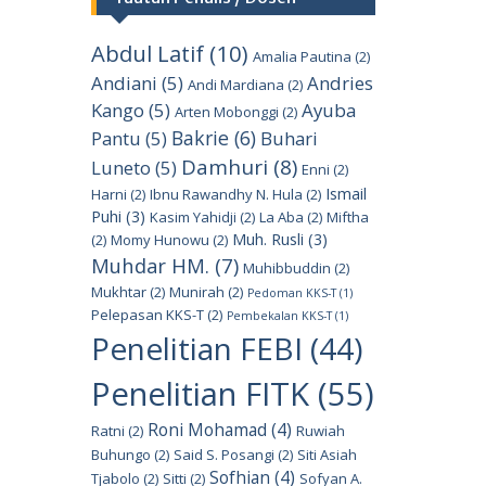
Abdul Latif
(10)
Amalia Pautina
(2)
Andiani
(5)
Andries
Andi Mardiana
(2)
Kango
(5)
Ayuba
Arten Mobonggi
(2)
Bakrie
(6)
Pantu
(5)
Buhari
Damhuri
(8)
Luneto
(5)
Enni
(2)
Ismail
Harni
(2)
Ibnu Rawandhy N. Hula
(2)
Puhi
(3)
Kasim Yahidji
(2)
La Aba
(2)
Miftha
Muh. Rusli
(3)
(2)
Momy Hunowu
(2)
Muhdar HM.
(7)
Muhibbuddin
(2)
Mukhtar
(2)
Munirah
(2)
Pedoman KKS-T
(1)
Pelepasan KKS-T
(2)
Pembekalan KKS-T
(1)
Penelitian FEBI
(44)
Penelitian FITK
(55)
Roni Mohamad
(4)
Ratni
(2)
Ruwiah
Buhungo
(2)
Said S. Posangi
(2)
Siti Asiah
Sofhian
(4)
Tjabolo
(2)
Sitti
(2)
Sofyan A.