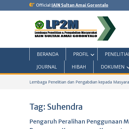
Skip
Official:
IAIN Sultan Amai Gorontalo
to
content
BERANDA
PROFIL
PENELITIA
JOURNAL
HIBAH
DOKUMEN
Lembaga Penelitian dan Pengabdian kepada Masyara
Tag:
Suhendra
Pengaruh Peralihan Penggunaan Me