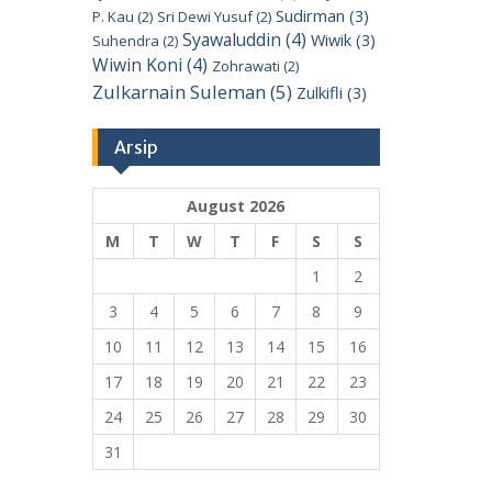
Sudirman
(3)
P. Kau
(2)
Sri Dewi Yusuf
(2)
Syawaluddin
(4)
Wiwik
(3)
Suhendra
(2)
Wiwin Koni
(4)
Zohrawati
(2)
Zulkarnain Suleman
(5)
Zulkifli
(3)
Arsip
August 2026
M
T
W
T
F
S
S
1
2
3
4
5
6
7
8
9
10
11
12
13
14
15
16
17
18
19
20
21
22
23
24
25
26
27
28
29
30
31