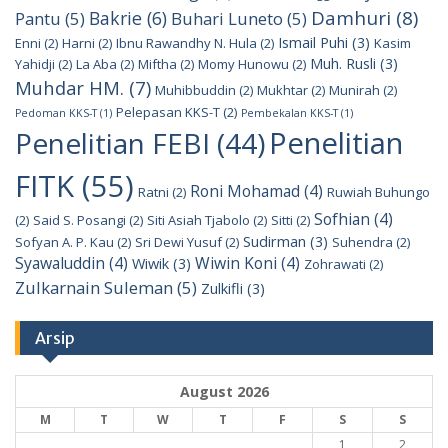
Damhuri
(8)
Bakrie
(6)
Pantu
(5)
Buhari Luneto
(5)
Ismail Puhi
(3)
Enni
(2)
Harni
(2)
Ibnu Rawandhy N. Hula
(2)
Kasim
Muh. Rusli
(3)
Yahidji
(2)
La Aba
(2)
Miftha
(2)
Momy Hunowu
(2)
Muhdar HM.
(7)
Muhibbuddin
(2)
Mukhtar
(2)
Munirah
(2)
Pelepasan KKS-T
(2)
Pedoman KKS-T
(1)
Pembekalan KKS-T
(1)
Penelitian
Penelitian FEBI
(44)
FITK
(55)
Roni Mohamad
(4)
Ratni
(2)
Ruwiah Buhungo
Sofhian
(4)
(2)
Said S. Posangi
(2)
Siti Asiah Tjabolo
(2)
Sitti
(2)
Sudirman
(3)
Sofyan A. P. Kau
(2)
Sri Dewi Yusuf
(2)
Suhendra
(2)
Syawaluddin
(4)
Wiwin Koni
(4)
Wiwik
(3)
Zohrawati
(2)
Zulkarnain Suleman
(5)
Zulkifli
(3)
Arsip
August 2026
M
T
W
T
F
S
S
1
2