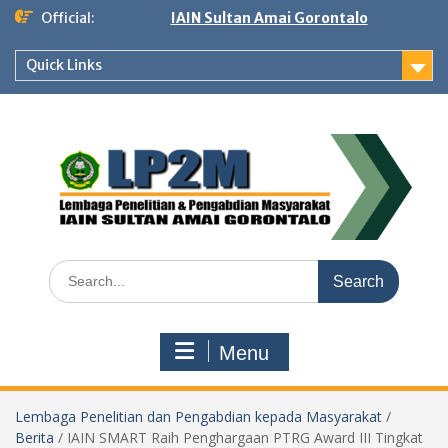
Skip
Official:
IAIN Sultan Amai Gorontalo
to
content
Quick Links
Search
for:
Menu
Lembaga Penelitian dan Pengabdian kepada Masyarakat
/
Berita
/
IAIN SMART Raih Penghargaan PTRG Award III Tingkat