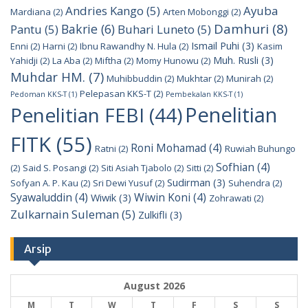
Andries Kango
(5)
Ayuba
Mardiana
(2)
Arten Mobonggi
(2)
Damhuri
(8)
Bakrie
(6)
Pantu
(5)
Buhari Luneto
(5)
Ismail Puhi
(3)
Enni
(2)
Harni
(2)
Ibnu Rawandhy N. Hula
(2)
Kasim
Muh. Rusli
(3)
Yahidji
(2)
La Aba
(2)
Miftha
(2)
Momy Hunowu
(2)
Muhdar HM.
(7)
Muhibbuddin
(2)
Mukhtar
(2)
Munirah
(2)
Pelepasan KKS-T
(2)
Pedoman KKS-T
(1)
Pembekalan KKS-T
(1)
Penelitian
Penelitian FEBI
(44)
FITK
(55)
Roni Mohamad
(4)
Ratni
(2)
Ruwiah Buhungo
Sofhian
(4)
(2)
Said S. Posangi
(2)
Siti Asiah Tjabolo
(2)
Sitti
(2)
Sudirman
(3)
Sofyan A. P. Kau
(2)
Sri Dewi Yusuf
(2)
Suhendra
(2)
Syawaluddin
(4)
Wiwin Koni
(4)
Wiwik
(3)
Zohrawati
(2)
Zulkarnain Suleman
(5)
Zulkifli
(3)
Arsip
August 2026
M
T
W
T
F
S
S