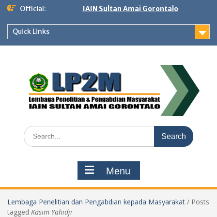
Skip
Official:
IAIN Sultan Amai Gorontalo
to
content
Quick Links
Search
for:
Menu
Lembaga Penelitian dan Pengabdian kepada Masyarakat
/
Posts
tagged
Kasim Yahidji