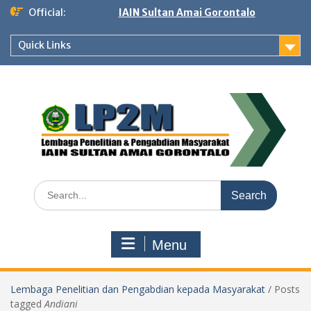
Skip
Official:
IAIN Sultan Amai Gorontalo
to
content
Quick Links
Search
for:
Menu
Lembaga Penelitian dan Pengabdian kepada Masyarakat
/
Posts
tagged
Andiani