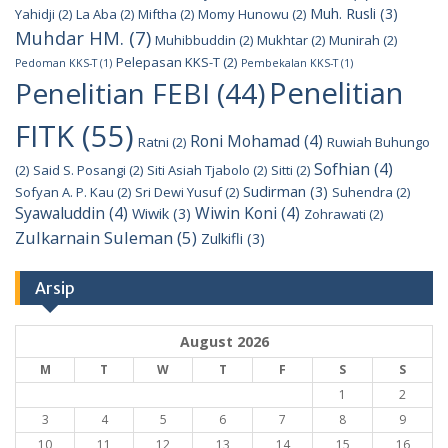
Muh. Rusli
(3)
Yahidji
(2)
La Aba
(2)
Miftha
(2)
Momy Hunowu
(2)
Muhdar HM.
(7)
Muhibbuddin
(2)
Mukhtar
(2)
Munirah
(2)
Pelepasan KKS-T
(2)
Pedoman KKS-T
(1)
Pembekalan KKS-T
(1)
Penelitian
Penelitian FEBI
(44)
FITK
(55)
Roni Mohamad
(4)
Ratni
(2)
Ruwiah Buhungo
Sofhian
(4)
(2)
Said S. Posangi
(2)
Siti Asiah Tjabolo
(2)
Sitti
(2)
Sudirman
(3)
Sofyan A. P. Kau
(2)
Sri Dewi Yusuf
(2)
Suhendra
(2)
Syawaluddin
(4)
Wiwin Koni
(4)
Wiwik
(3)
Zohrawati
(2)
Zulkarnain Suleman
(5)
Zulkifli
(3)
Arsip
August 2026
M
T
W
T
F
S
S
1
2
3
4
5
6
7
8
9
10
11
12
13
14
15
16