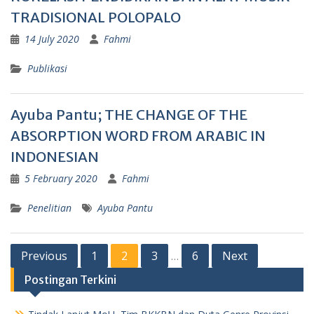
TRADISIONAL POLOPALO
14 July 2020
Fahmi
Publikasi
Ayuba Pantu; THE CHANGE OF THE
ABSORPTION WORD FROM ARABIC IN
INDONESIAN
5 February 2020
Fahmi
Penelitian
Ayuba Pantu
Posts
Previous
1
2
3
6
Next
…
pagination
Postingan Terkini