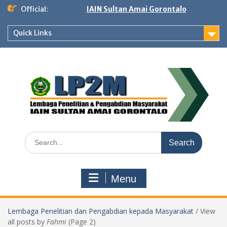
Skip
Official:
IAIN Sultan Amai Gorontalo
to
content
Quick Links
Search
for:
Menu
Lembaga Penelitian dan Pengabdian kepada Masyarakat
/
View
all posts by
Fahmi
(Page 2)