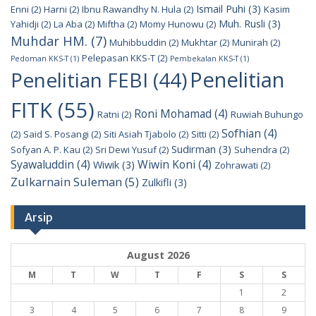
Ismail Puhi
(3)
Enni
(2)
Harni
(2)
Ibnu Rawandhy N. Hula
(2)
Kasim
Muh. Rusli
(3)
Yahidji
(2)
La Aba
(2)
Miftha
(2)
Momy Hunowu
(2)
Muhdar HM.
(7)
Muhibbuddin
(2)
Mukhtar
(2)
Munirah
(2)
Pelepasan KKS-T
(2)
Pedoman KKS-T
(1)
Pembekalan KKS-T
(1)
Penelitian
Penelitian FEBI
(44)
FITK
(55)
Roni Mohamad
(4)
Ratni
(2)
Ruwiah Buhungo
Sofhian
(4)
(2)
Said S. Posangi
(2)
Siti Asiah Tjabolo
(2)
Sitti
(2)
Sudirman
(3)
Sofyan A. P. Kau
(2)
Sri Dewi Yusuf
(2)
Suhendra
(2)
Syawaluddin
(4)
Wiwin Koni
(4)
Wiwik
(3)
Zohrawati
(2)
Zulkarnain Suleman
(5)
Zulkifli
(3)
Arsip
August 2026
M
T
W
T
F
S
S
1
2
3
4
5
6
7
8
9