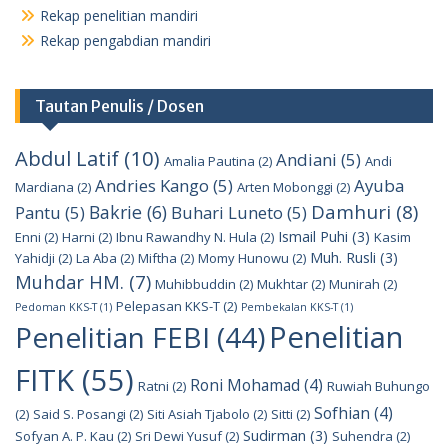
Rekap penelitian mandiri
Rekap pengabdian mandiri
Tautan Penulis / Dosen
Abdul Latif
(10)
Andiani
(5)
Amalia Pautina
(2)
Andi
Andries Kango
(5)
Ayuba
Mardiana
(2)
Arten Mobonggi
(2)
Damhuri
(8)
Bakrie
(6)
Pantu
(5)
Buhari Luneto
(5)
Ismail Puhi
(3)
Enni
(2)
Harni
(2)
Ibnu Rawandhy N. Hula
(2)
Kasim
Muh. Rusli
(3)
Yahidji
(2)
La Aba
(2)
Miftha
(2)
Momy Hunowu
(2)
Muhdar HM.
(7)
Muhibbuddin
(2)
Mukhtar
(2)
Munirah
(2)
Pelepasan KKS-T
(2)
Pedoman KKS-T
(1)
Pembekalan KKS-T
(1)
Penelitian
Penelitian FEBI
(44)
FITK
(55)
Roni Mohamad
(4)
Ratni
(2)
Ruwiah Buhungo
Sofhian
(4)
(2)
Said S. Posangi
(2)
Siti Asiah Tjabolo
(2)
Sitti
(2)
Sudirman
(3)
Sofyan A. P. Kau
(2)
Sri Dewi Yusuf
(2)
Suhendra
(2)