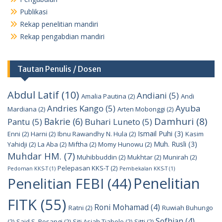
Publikasi
Rekap penelitian mandiri
Rekap pengabdian mandiri
Tautan Penulis / Dosen
Abdul Latif
(10)
Andiani
(5)
Amalia Pautina
(2)
Andi
Andries Kango
(5)
Ayuba
Mardiana
(2)
Arten Mobonggi
(2)
Damhuri
(8)
Bakrie
(6)
Pantu
(5)
Buhari Luneto
(5)
Ismail Puhi
(3)
Enni
(2)
Harni
(2)
Ibnu Rawandhy N. Hula
(2)
Kasim
Muh. Rusli
(3)
Yahidji
(2)
La Aba
(2)
Miftha
(2)
Momy Hunowu
(2)
Muhdar HM.
(7)
Muhibbuddin
(2)
Mukhtar
(2)
Munirah
(2)
Pelepasan KKS-T
(2)
Pedoman KKS-T
(1)
Pembekalan KKS-T
(1)
Penelitian
Penelitian FEBI
(44)
FITK
(55)
Roni Mohamad
(4)
Ratni
(2)
Ruwiah Buhungo
Sofhian
(4)
(2)
Said S. Posangi
(2)
Siti Asiah Tjabolo
(2)
Sitti
(2)