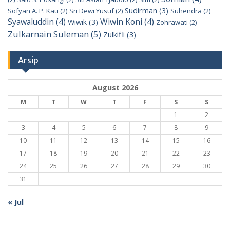
Sudirman
(3)
Sofyan A. P. Kau
(2)
Sri Dewi Yusuf
(2)
Suhendra
(2)
Syawaluddin
(4)
Wiwin Koni
(4)
Wiwik
(3)
Zohrawati
(2)
Zulkarnain Suleman
(5)
Zulkifli
(3)
Arsip
August 2026
M
T
W
T
F
S
S
1
2
3
4
5
6
7
8
9
10
11
12
13
14
15
16
17
18
19
20
21
22
23
24
25
26
27
28
29
30
31
« Jul