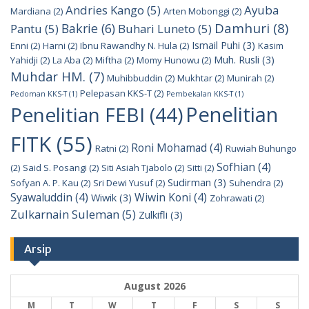
Andries Kango
(5)
Ayuba
Mardiana
(2)
Arten Mobonggi
(2)
Damhuri
(8)
Bakrie
(6)
Pantu
(5)
Buhari Luneto
(5)
Ismail Puhi
(3)
Enni
(2)
Harni
(2)
Ibnu Rawandhy N. Hula
(2)
Kasim
Muh. Rusli
(3)
Yahidji
(2)
La Aba
(2)
Miftha
(2)
Momy Hunowu
(2)
Muhdar HM.
(7)
Muhibbuddin
(2)
Mukhtar
(2)
Munirah
(2)
Pelepasan KKS-T
(2)
Pedoman KKS-T
(1)
Pembekalan KKS-T
(1)
Penelitian
Penelitian FEBI
(44)
FITK
(55)
Roni Mohamad
(4)
Ratni
(2)
Ruwiah Buhungo
Sofhian
(4)
(2)
Said S. Posangi
(2)
Siti Asiah Tjabolo
(2)
Sitti
(2)
Sudirman
(3)
Sofyan A. P. Kau
(2)
Sri Dewi Yusuf
(2)
Suhendra
(2)
Syawaluddin
(4)
Wiwin Koni
(4)
Wiwik
(3)
Zohrawati
(2)
Zulkarnain Suleman
(5)
Zulkifli
(3)
Arsip
August 2026
M
T
W
T
F
S
S