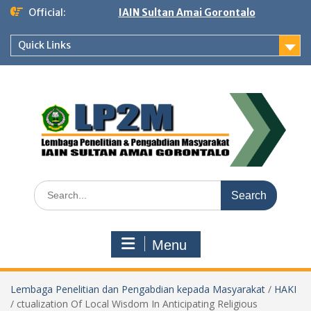
Skip
Official:
IAIN Sultan Amai Gorontalo
to
content
Quick Links
Search
for:
Menu
Lembaga Penelitian dan Pengabdian kepada Masyarakat
/
HAKI
/
ctualization Of Local Wisdom In Anticipating Religious