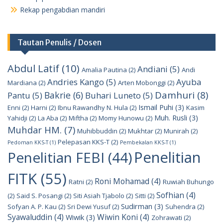
Rekap pengabdian mandiri
Tautan Penulis / Dosen
Abdul Latif
(10)
Andiani
(5)
Amalia Pautina
(2)
Andi
Andries Kango
(5)
Ayuba
Mardiana
(2)
Arten Mobonggi
(2)
Damhuri
(8)
Bakrie
(6)
Pantu
(5)
Buhari Luneto
(5)
Ismail Puhi
(3)
Enni
(2)
Harni
(2)
Ibnu Rawandhy N. Hula
(2)
Kasim
Muh. Rusli
(3)
Yahidji
(2)
La Aba
(2)
Miftha
(2)
Momy Hunowu
(2)
Muhdar HM.
(7)
Muhibbuddin
(2)
Mukhtar
(2)
Munirah
(2)
Pelepasan KKS-T
(2)
Pedoman KKS-T
(1)
Pembekalan KKS-T
(1)
Penelitian
Penelitian FEBI
(44)
FITK
(55)
Roni Mohamad
(4)
Ratni
(2)
Ruwiah Buhungo
Sofhian
(4)
(2)
Said S. Posangi
(2)
Siti Asiah Tjabolo
(2)
Sitti
(2)
Sudirman
(3)
Sofyan A. P. Kau
(2)
Sri Dewi Yusuf
(2)
Suhendra
(2)
Syawaluddin
(4)
Wiwin Koni
(4)
Wiwik
(3)
Zohrawati
(2)