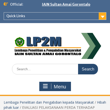
Skip
Official:
IAIN Sultan Amai Gorontalo
to
content
Quick Links
Search
for:
Menu
Lembaga Penelitian dan Pengabdian kepada Masyarakat
/
Hibah
pihak luar
/
EVALUASI PELAKSANAAN PERDA TERHADAP